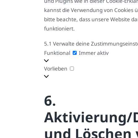
und Plugins wie in dieser Cookie-Erk
kannst die Verwendung von Cookies ü
bitte beachte, dass unsere Website d
funktioniert.
5.1 Verwalte deine Zustimmungseinst
Funktional
Funktional
Immer aktiv
Vorlieben
Vorlieben
6.
Aktivierung/
und Löschen 